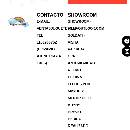
CONTACTO
SHOWROOM
E-MAIL:
SHOWROOM (
VENTASJUGUETESCS@OUTLOOK.COM
VILLA
TEL:
SOLDATI )
1161900752
VISITA
(HORARIO
PACTADA
ATENCION 9 A
CON
18HS)
ANTERIORIDAD
RETIRO
OFICINA
FLORES POR
MAYOR Y
MENOR DE 10
A 15HS
PREVIO
PEDIDO
REALIZADO