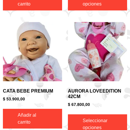
carrito
opciones
CATA BEBE PREMIUM
AURORA LOVEEDITION
42CM
$
53.900,00
$
67.800,00
Añadir al
Seleccionar
carrito
opciones