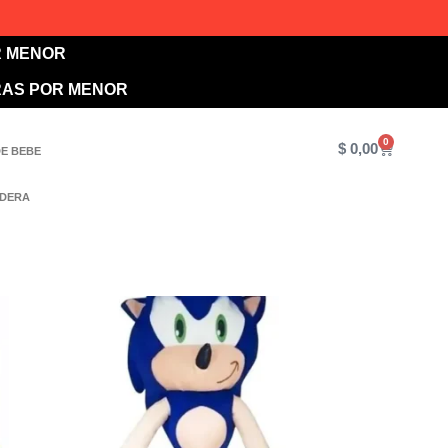
R MENOR
RAS POR MENOR
0
$
0,00
DE BEBE
ADERA