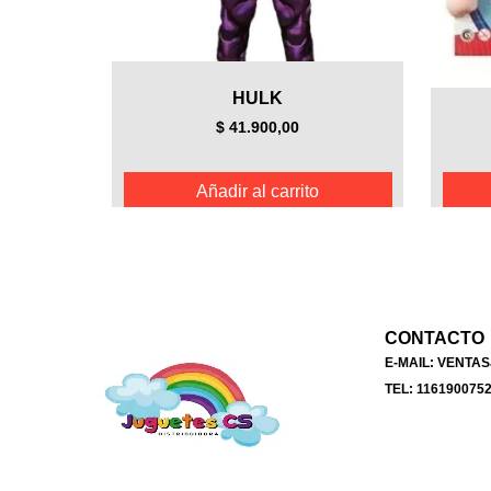
HULK
$
41.900,00
Añadir al carrito
CONTACTO
E-MAIL: VENT
TEL: 116190075